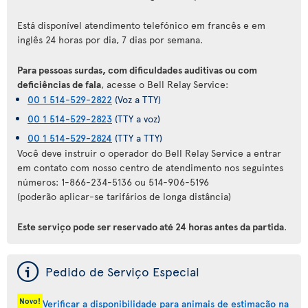
Está disponível atendimento telefónico em francês e em
inglês 24 horas por dia, 7 dias por semana.
Para pessoas surdas, com dificuldades auditivas ou com
deficiências de fala
, acesse o Bell Relay Service:
00 1 514-529-2822
(Voz a TTY)
00 1 514-529-2823
(TTY a voz)
00 1 514-529-2824
(TTY a TTY)
Você deve instruir o operador do Bell Relay Service a entrar
em contato com nosso centro de atendimento nos seguintes
números: 1-866-234-5136 ou 514-906-5196
(poderão aplicar-se tarifários de longa distância)
Este serviço pode ser reservado até 24 horas antes da partida
.
ý
Pedido de Serviço Especial
Novo!
Verificar a disponibilidade para animais de estimação na