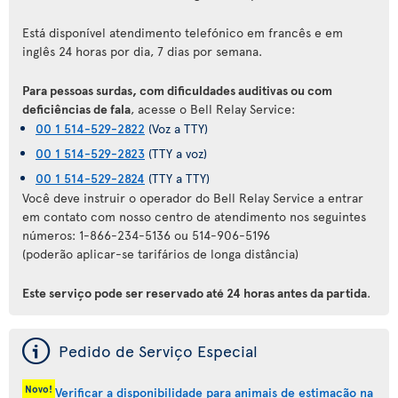
Está disponível atendimento telefónico em francês e em
inglês 24 horas por dia, 7 dias por semana.
Para pessoas surdas, com dificuldades auditivas ou com
deficiências de fala
, acesse o Bell Relay Service:
00 1 514-529-2822
(Voz a TTY)
00 1 514-529-2823
(TTY a voz)
00 1 514-529-2824
(TTY a TTY)
Você deve instruir o operador do Bell Relay Service a entrar
em contato com nosso centro de atendimento nos seguintes
números: 1-866-234-5136 ou 514-906-5196
(poderão aplicar-se tarifários de longa distância)
Este serviço pode ser reservado até 24 horas antes da partida
.
ý
Pedido de Serviço Especial
Novo!
Verificar a disponibilidade para animais de estimação na