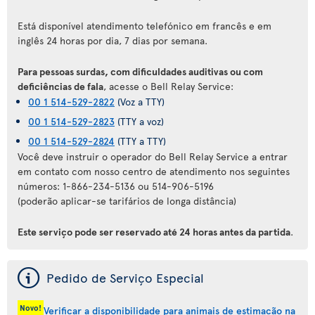
Está disponível atendimento telefónico em francês e em
inglês 24 horas por dia, 7 dias por semana.
Para pessoas surdas, com dificuldades auditivas ou com
deficiências de fala
, acesse o Bell Relay Service:
00 1 514-529-2822
(Voz a TTY)
00 1 514-529-2823
(TTY a voz)
00 1 514-529-2824
(TTY a TTY)
Você deve instruir o operador do Bell Relay Service a entrar
em contato com nosso centro de atendimento nos seguintes
números: 1-866-234-5136 ou 514-906-5196
(poderão aplicar-se tarifários de longa distância)
Este serviço pode ser reservado até 24 horas antes da partida
.
ý
Pedido de Serviço Especial
Novo!
Verificar a disponibilidade para animais de estimação na