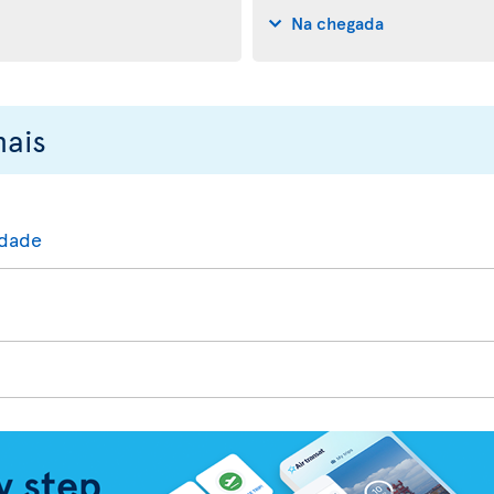
Na chegada
nais
idade