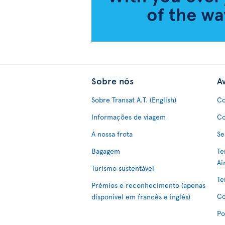
Sobre nós
Av
Sobre Transat A.T. (English)
Co
Informações de viagem
Co
A nossa frota
Se
Bagagem
Te
Ai
Turismo sustentável
Te
Prémios e reconhecimento (apenas
Co
disponível em francês e inglês)
Po