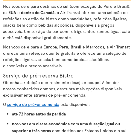
Nos voos de e para destinos do
sul
(com exceção do Peru e Brasil),
os
EUA
e
dentro do Canadá
, a Air Transat oferece uma seleção de
refeições ao estilo de bistro como sanduíches, refeições ligeiras,
snacks bem como bebidas alcoólicas, disponíveis a preços
acessíveis. Um serviço de bar com refrigerantes, sumos, água, café
e chá está disponível gratuitamente.
Nos voos de e para a
Europa
,
Peru
,
Brasil
e
Marrocos
, a Air Transat
oferece uma refeição quente gratuita e oferece uma seleção de
refeições ligeiras, snacks bem como bebidas alcoólicas,
disponíveis a preços acessíveis.
Serviço de pré-reserva Bistro
Obtenha a refeição que realmente deseja e poupe! Além dos
nossos conhecidos combos, descubra mais opções disponíveis
exclusivamente através de pré-encomenda.
O
serviço de pré-encomenda
está disponível:
até 72 horas antes da partida
nos voos em classe económica com uma duração igual ou
superior a três horas
com destino aos Estados Unidos e o sul