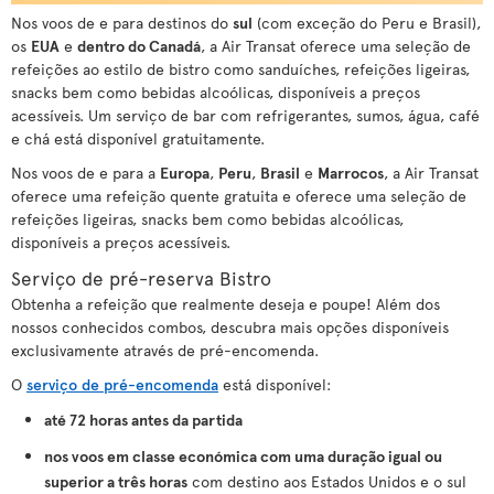
Nos voos de e para destinos do
sul
(com exceção do Peru e Brasil),
os
EUA
e
dentro do Canadá
, a Air Transat oferece uma seleção de
refeições ao estilo de bistro como sanduíches, refeições ligeiras,
snacks bem como bebidas alcoólicas, disponíveis a preços
acessíveis. Um serviço de bar com refrigerantes, sumos, água, café
e chá está disponível gratuitamente.
Nos voos de e para a
Europa
,
Peru
,
Brasil
e
Marrocos
, a Air Transat
oferece uma refeição quente gratuita e oferece uma seleção de
refeições ligeiras, snacks bem como bebidas alcoólicas,
disponíveis a preços acessíveis.
Serviço de pré-reserva Bistro
Obtenha a refeição que realmente deseja e poupe! Além dos
nossos conhecidos combos, descubra mais opções disponíveis
exclusivamente através de pré-encomenda.
O
serviço de pré-encomenda
está disponível:
até 72 horas antes da partida
nos voos em classe económica com uma duração igual ou
superior a três horas
com destino aos Estados Unidos e o sul