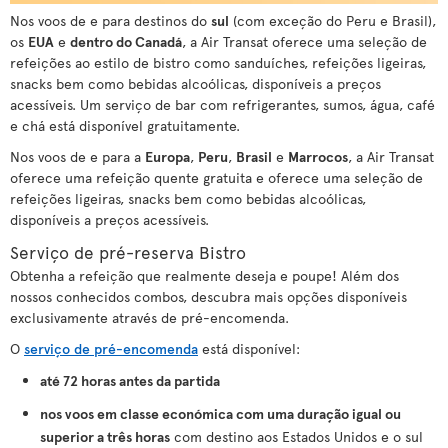
Nos voos de e para destinos do
sul
(com exceção do Peru e Brasil),
os
EUA
e
dentro do Canadá
, a Air Transat oferece uma seleção de
refeições ao estilo de bistro como sanduíches, refeições ligeiras,
snacks bem como bebidas alcoólicas, disponíveis a preços
acessíveis. Um serviço de bar com refrigerantes, sumos, água, café
e chá está disponível gratuitamente.
Nos voos de e para a
Europa
,
Peru
,
Brasil
e
Marrocos
, a Air Transat
oferece uma refeição quente gratuita e oferece uma seleção de
refeições ligeiras, snacks bem como bebidas alcoólicas,
disponíveis a preços acessíveis.
Serviço de pré-reserva Bistro
Obtenha a refeição que realmente deseja e poupe! Além dos
nossos conhecidos combos, descubra mais opções disponíveis
exclusivamente através de pré-encomenda.
O
serviço de pré-encomenda
está disponível:
até 72 horas antes da partida
nos voos em classe económica com uma duração igual ou
superior a três horas
com destino aos Estados Unidos e o sul