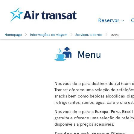
Reservar
O
Homepage
Informações de viagem
Serviços a bordo
Menu
Menu
Nos voos de e para destinos do
sul
(com e
Transat oferece uma seleção de refeições 
snacks bem como bebidas alcoólicas, disp
refrigerantes, sumos, água, café e chá est
Nos voos de e para a
Europa
,
Peru
,
Brasil
gratuita e oferece uma seleção de refeiç
disponíveis a preços acessíveis.
Serviço de pré-reserva Bistro