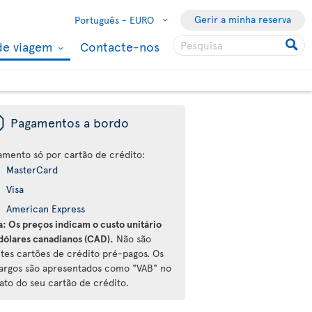
Gerir a minha reserva
Português -
EURO
de viagem
Contacte-nos
ü
Pagamentos a bordo
amento só por cartão de crédito:
MasterCard
Visa
American Express
a: Os preços indicam o custo unitário
dólares canadianos (CAD).
Não são
ites cartões de crédito pré-pagos. Os
argos são apresentados como "VAB" no
ato do seu cartão de crédito.