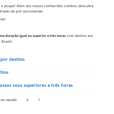
a e poupe! Além dos nossos conhecidos combos, descubra
 através de pré-encomenda.
vel:
a duração igual ou superior a três horas
com destino aos
 Brasil).
por destino
tino
ossos voos superiores a três horas
ciar sessão
2
1