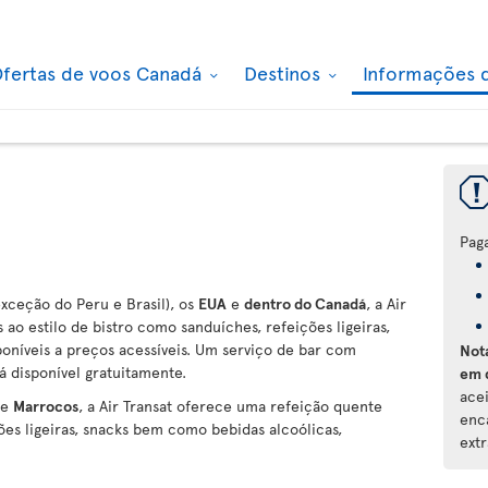
fertas de voos Canadá
Destinos
Informações 
Pag
xceção do Peru e Brasil), os
EUA
e
dentro do Canadá
, a Air
ao estilo de bistro como sanduíches, refeições ligeiras,
oníveis a preços acessíveis. Um serviço de bar com
Not
á disponível gratuitamente.
em 
ace
e
Marrocos
, a Air Transat oferece uma refeição quente
enc
ões ligeiras, snacks bem como bebidas alcoólicas,
extr