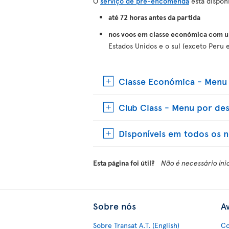
O
serviço de pré-encomenda
está disponí
até 72 horas antes da partida
nos voos em classe económica com um
Estados Unidos e o sul (exceto Peru e
Classe Económica - Menu 
Club Class - Menu por des
Disponíveis em todos os n
Esta página foi útil?
Não é necessário ini
Sobre nós
Av
Sobre Transat A.T. (English)
Co