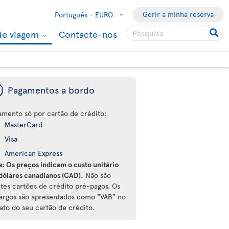
Gerir a minha reserva
Português -
EURO
de viagem
Contacte-nos
ü
Pagamentos a bordo
amento só por cartão de crédito:
MasterCard
Visa
American Express
a: Os preços indicam o custo unitário
dólares canadianos (CAD).
Não são
ites cartões de crédito pré-pagos. Os
argos são apresentados como "VAB" no
ato do seu cartão de crédito.