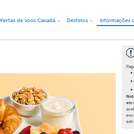
fertas de voos Canadá
Destinos
Informações 
Pag
Not
em 
ace
enc
extr