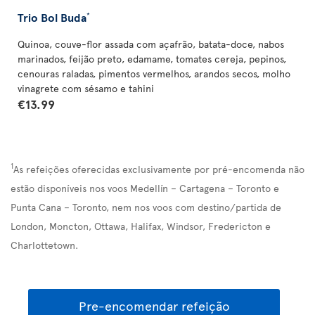
Trio Bol Buda
*
Quinoa, couve-flor assada com açafrão, batata-doce, nabos
marinados, feijão preto, edamame, tomates cereja, pepinos,
cenouras raladas, pimentos vermelhos, arandos secos, molho
vinagrete com sésamo e tahini
€13.99
1
As refeições oferecidas exclusivamente por pré-encomenda não
estão disponíveis nos voos Medellín – Cartagena – Toronto e
Punta Cana – Toronto, nem nos voos com destino/partida de
London, Moncton, Ottawa, Halifax, Windsor, Fredericton e
Charlottetown.
Pre-encomendar refeição