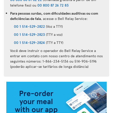
telefone fixo) ou
00 800 87 26 72 83
Para pessoas surdas, com dificuldades auditivas ou com
deficiências de fala
, acesse o Bell Relay Service:
00 1 514-529-2822
(Voz a TTY)
00 1 514-529-2823
(TTY a voz)
00 1 514-529-2824
(TTY a TTY)
Você deve instruir o operador do Bell Relay Service a
entrar em contato com nosso centro de atendimento nos
seguintes números: 1-866-234-5136 ou 514-906-5196
(poderão aplicar-se tarifários de longa distância)
Aplicação
da
Air
Transat