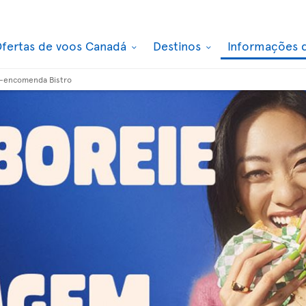
fertas de voos Canadá
Destinos
Informações 
é-encomenda Bistro