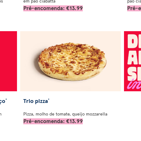
os
em pão ciabatta
pão ci
Pré-encomenda: €13.99
Pré-
ço
Trio pizza
*
*
n
Pizza, molho de tomate, queijo mozzarella
Pré-encomenda: €13.99