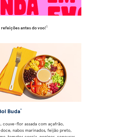
1
refeições antes do voo
!
Bol Buda
*
, couve-flor assada com açafrão,
-doce, nabos marinados, feijão preto,
e, tomates cereja, pepinos, cenouras