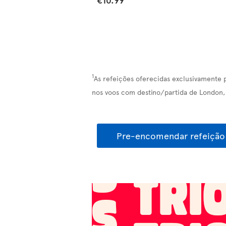
1
As refeições oferecidas exclusivamente 
nos voos com destino/partida de London, 
Pre-encomendar refeição