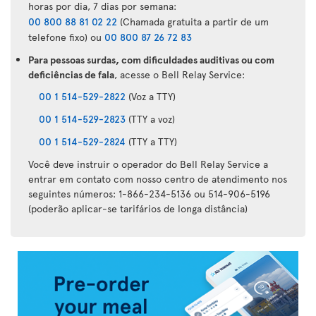
horas por dia, 7 dias por semana:
00 800 88 81 02 22
(Chamada gratuita a partir de um
telefone fixo) ou
00 800 87 26 72 83
Para pessoas surdas, com dificuldades auditivas ou com
deficiências de fala
, acesse o Bell Relay Service:
00 1 514-529-2822
(Voz a TTY)
00 1 514-529-2823
(TTY a voz)
00 1 514-529-2824
(TTY a TTY)
Você deve instruir o operador do Bell Relay Service a
entrar em contato com nosso centro de atendimento nos
seguintes números: 1-866-234-5136 ou 514-906-5196
(poderão aplicar-se tarifários de longa distância)
Aplicação
da
Air