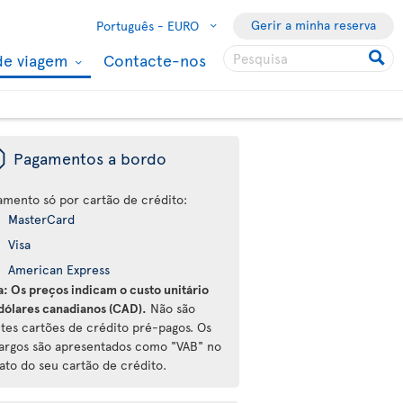
Gerir a minha reserva
Português -
EURO
de viagem
Contacte-nos
ü
Pagamentos a bordo
amento só por cartão de crédito:
MasterCard
Visa
American Express
a: Os preços indicam o custo unitário
dólares canadianos (CAD).
Não são
ites cartões de crédito pré-pagos. Os
argos são apresentados como "VAB" no
ato do seu cartão de crédito.