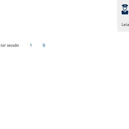
þ
Lei
ciar sessão
1
0