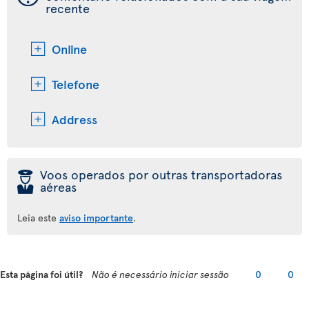
recente
Online
Telefone
Address
þ
Voos operados por outras transportadoras
aéreas
Leia este
aviso importante
.
Esta página foi útil?
Não é necessário iniciar sessão
0
0