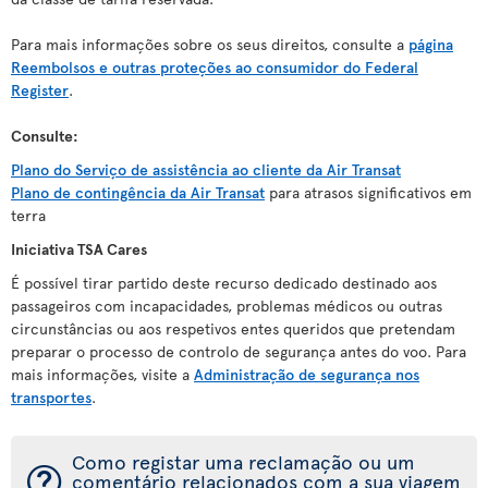
Para mais informações sobre os seus direitos, consulte a
página
Reembolsos e outras proteções ao consumidor do Federal
Register
.
Consulte:
Plano do Serviço de assistência ao cliente da Air Transat
Plano de contingência da Air Transat
para atrasos significativos em
terra
Iniciativa TSA Cares
É possível tirar partido deste recurso dedicado destinado aos
passageiros com incapacidades, problemas médicos ou outras
circunstâncias ou aos respetivos entes queridos que pretendam
preparar o processo de controlo de segurança antes do voo. Para
mais informações, visite a
Administração de segurança nos
transportes
.
Como registar uma reclamação ou um
¯
comentário relacionados com a sua viagem