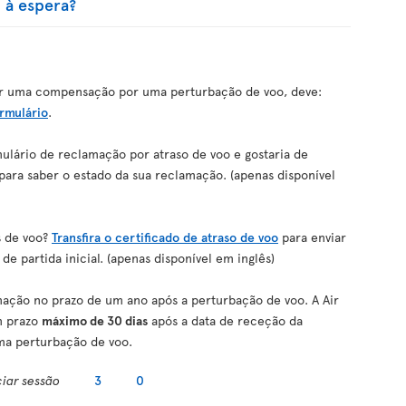
 à espera?
amar uma compensação por uma perturbação de voo, deve:
ormulário
.
lário de reclamação por atraso de voo e gostaria de
para saber o estado da sua reclamação. (apenas disponível
s de voo?
Transfira o certificado de atraso de voo
para enviar
de partida inicial. (apenas disponível em inglês)
mação no prazo de um ano após a perturbação de voo. A Air
m prazo
máximo de 30 dias
após a data de receção da
ma perturbação de voo.
ciar sessão
3
0