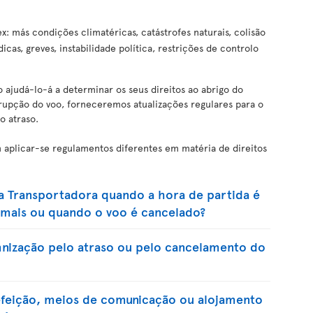
x: más condições climatéricas, catástrofes naturais, colisão
as, greves, instabilidade política, restrições de controlo
 ajudá-lo-á a determinar os seus direitos ao abrigo do
upção do voo, forneceremos atualizações regulares para o
o atraso.
 aplicar-se regulamentos diferentes em matéria de direitos
da Transportadora quando a hora de partida é
u mais ou quando o voo é cancelado?
mnização pelo atraso ou pelo cancelamento do
refeição, meios de comunicação ou alojamento