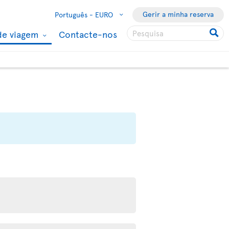
Gerir a minha reserva
Português -
EURO
de viagem
Contacte-nos