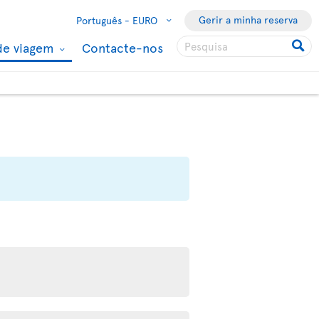
Gerir a minha reserva
Português -
EURO
de viagem
Contacte-nos