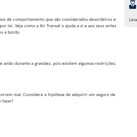
þ
ipos de comportamento que são considerados desordeiros e
Lei
or lei. Veja como a Air Transat o ajuda a si e aos seus entes
s a bordo.
e avião durante a gravidez, pois existem algumas restrições.
correm mal. Considere a hipótese de adquirir um seguro de
o fazer!