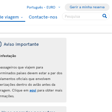
Gerir a minha reserva
Português -
EURO
de viagem
Contacte-nos
ü
Aviso importante
infestação
passageiros que viajem para
erminados países devem estar a par dos
ulamentos oficiais que envolvem
verizações dentro do avião antes da
rragem. Clique em
aqui
para obter mais
ormações.