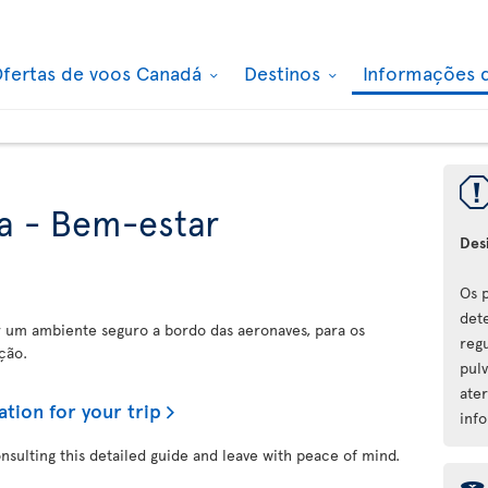
fertas de voos Canadá
Destinos
Informações 
a - Bem-estar
Des
Os 
det
r um ambiente seguro a bordo das aeronaves, para os
reg
ção.
pul
ate
ation for your trip
inf
onsulting this detailed guide and leave with peace of mind.