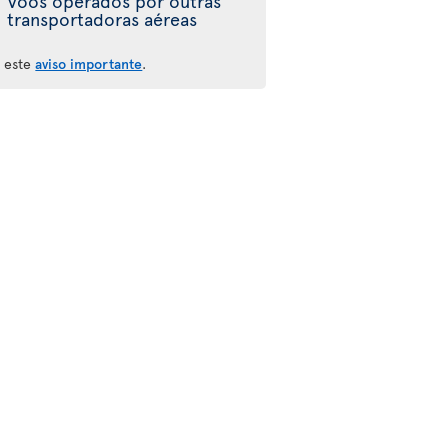
Voos operados por outras
transportadoras aéreas
a este
aviso importante
.