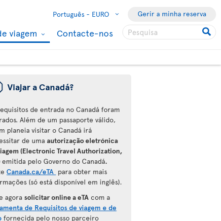
Gerir a minha reserva
Português -
EURO
de viagem
Contacte-nos
ü
Viajar a Canadá?
requisitos de entrada no Canadá foram
erados. Além de um passaporte válido,
m planeia visitar o Canadá irá
essitar de uma
autorização eletrónica
iagem (Electronic Travel Authorization,
)
emitida pelo Governo do Canadá
.
ite
Canada.ca/eTA
para
obter mais
rmações (só está disponível em inglês).
e agora
solicitar online a eTA
com a
ramenta de Requisitos de viagem e de
o
fornecida pelo nosso parceiro