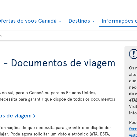
fertas de voos Canadá
Destinos
Informações 
m
e - Documentos de viagem
Os 
alt
que
nec
s do sul, para o Canadá ou para os Estados Unidos,
de v
necessita para garantir que dispõe de todos os documentos
eTA
Vis
info
os de viagem
Pod
formações de que necessita para garantir que dispõe dos
fer
jar. Pode agora solicitar um visto eletrónico (eTA, ESTA,
vist