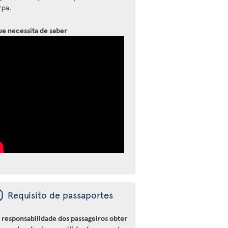
rpa.
ue necessita de saber
ü
Requisito de passaportes
a responsabilidade dos passageiros obter