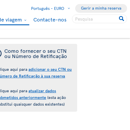
Gerir a minha reserva
Português -
EURO
de viagem
Contacte-nos
¯
Como fornecer o seu CTN
ou Número de Retificação
lique aqui para
adicionar o seu CTN ou
úmero de Retificação à sua reserva
lique aqui para
atualizar dados
ubmetidos anteriormente
(esta ação
ubstitui quaisquer dados existentes)