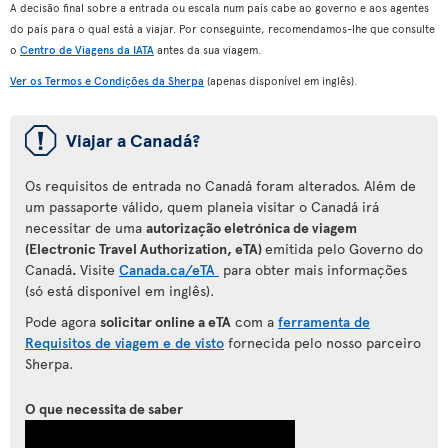
A decisão final sobre a entrada ou escala num país cabe ao governo e aos agentes
do país para o qual está a viajar. Por conseguinte, recomendamos-lhe que consulte
o
Centro de Viagens da IATA
antes da sua viagem.
Ver os Termos e Condições da Sherpa
(apenas disponível em inglês).
ü
Viajar a Canadá?
Os requisitos de entrada no Canadá foram alterados. Além de
um passaporte válido, quem planeia visitar o Canadá irá
necessitar de uma
autorização eletrónica de viagem
(Electronic Travel Authorization, eTA)
emitida pelo Governo do
Canadá
.
Visite
Canada.ca/eTA
para
obter mais informações
(só está disponível em inglês).
Pode agora
solicitar online a eTA
com a
ferramenta de
Requisitos de viagem e de visto
fornecida pelo nosso parceiro
Sherpa.
O que necessita de saber