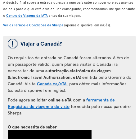
A decisão final sobre a entrada ou escala num país cabe ao governo e aos agentes
do país para o qual está a viajar. Por conseguinte, recomendamos-lhe que consulte
o
Centro de Viagens da IATA
antes da sua viagem.
Ver os Termos e Condições da Sherpa
(apenas disponível em inglês).
ü
Viajar a Canadá?
Os requisitos de entrada no Canadá foram alterados. Além de
um passaporte válido, quem planeia visitar o Canadá irá
necessitar de uma
autorização eletrónica de viagem
(Electronic Travel Authorization, eTA)
emitida pelo Governo do
Canadá
.
Visite
Canada.ca/eTA
para
obter mais informações
(só está disponível em inglês).
Pode agora
solicitar online a eTA
com a
ferramenta de
Requisitos de viagem e de visto
fornecida pelo nosso parceiro
Sherpa.
O que necessita de saber