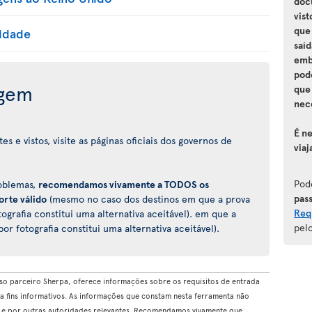
doc
vis
que
lidade
saíd
emb
pod
agem
que
nec
É n
 e vistos, visite as páginas oficiais dos governos de
viaj
Pod
roblemas,
recomendamos vivamente a TODOS os
pas
orte válido
(mesmo no caso dos destinos em que a prova
Req
ografia constitui uma alternativa aceitável). em que a
pel
r fotografia constitui uma alternativa aceitável).
so parceiro Sherpa, oferece informações sobre os requisitos de entrada
 a fins informativos. As informações que constam nesta ferramenta não
o e por outras autoridades relevantes. Recomendamos vivamente que