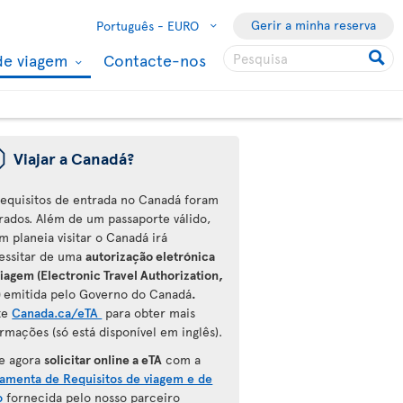
Gerir a minha reserva
Português -
EURO
de viagem
Contacte-nos
ü
Viajar a Canadá?
requisitos de entrada no Canadá foram
erados. Além de um passaporte válido,
m planeia visitar o Canadá irá
essitar de uma
autorização eletrónica
iagem (Electronic Travel Authorization,
)
emitida pelo Governo do Canadá
.
ite
Canada.ca/eTA
para
obter mais
rmações (só está disponível em inglês).
e agora
solicitar online a eTA
com a
ramenta de Requisitos de viagem e de
o
fornecida pelo nosso parceiro