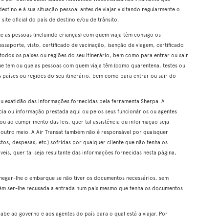
destino e à sua situação pessoal antes de viajar visitando regularmente o
 site oficial do país de destino e/ou de trânsito.
ue as pessoas (incluindo crianças) com quem viaja têm consigo os
saporte, visto, certificado de vacinação, isenção de viagem, certificado
e todos os países ou regiões do seu itinerário, bem como para entrar ou sair
que tem ou que as pessoas com quem viaja têm (como quarentena, testes ou
os países ou regiões do seu itinerário, bem como para entrar ou sair do
 ou exatidão das informações fornecidas pela ferramenta Sherpa. A
ncia ou informação prestada aqui ou pelos seus funcionários ou agentes
 ou ao cumprimento das leis, quer tal assistência ou informação seja
 outro meio. A Air Transat também não é responsável por quaisquer
os, despesas, etc.) sofridas por qualquer cliente que não tenha os
eis, quer tal seja resultante das informações fornecidas nesta página,
negar-lhe o embarque se não tiver os documentos necessários, sem
ém ser-lhe recusada a entrada num país mesmo que tenha os documentos
cabe ao governo e aos agentes do país para o qual está a viajar. Por