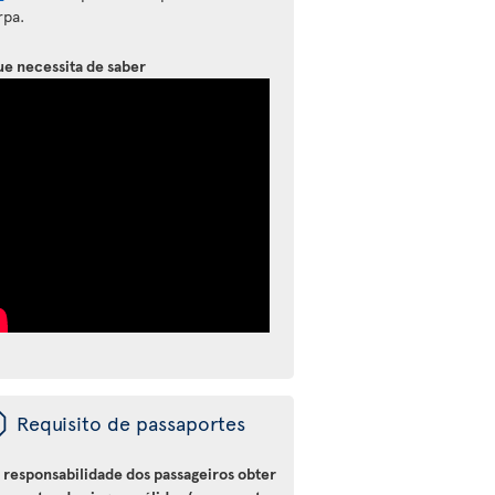
rpa.
ue necessita de saber
ü
Requisito de passaportes
a responsabilidade dos passageiros obter