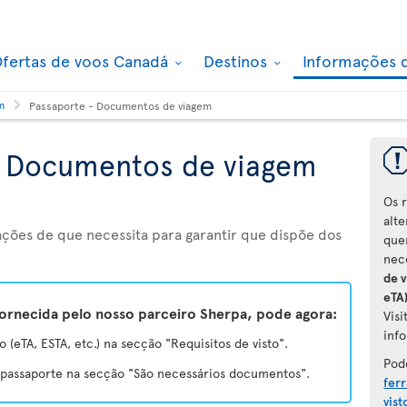
fertas de voos Canadá
Destinos
Informações 
m
Passaporte - Documentos de viagem
- Documentos de viagem
Os 
alt
ções de que necessita para garantir que dispõe dos
que
nec
de v
eTA
ornecida pelo nosso parceiro Sherpa, pode agora:
Vis
info
o (eTA, ESTA, etc.) na secção "Requisitos de visto".
Pod
u passaporte na secção "São necessários documentos".
fer
vist