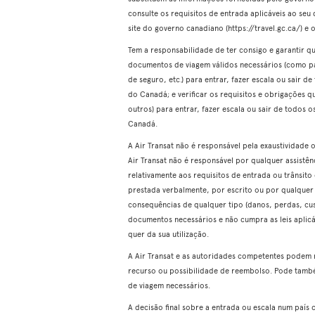
consulte os requisitos de entrada aplicáveis ao seu 
site do governo canadiano (https://travel.gc.ca/) e o
Tem a responsabilidade de ter consigo e garantir q
documentos de viagem válidos necessários (como pas
de seguro, etc.) para entrar, fazer escala ou sair d
do Canadá; e verificar os requisitos e obrigações 
outros) para entrar, fazer escala ou sair de todos 
Canadá.
A Air Transat não é responsável pela exaustividade
Air Transat não é responsável por qualquer assistê
relativamente aos requisitos de entrada ou trânsito
prestada verbalmente, por escrito ou por qualquer
consequências de qualquer tipo (danos, perdas, cust
documentos necessários e não cumpra as leis aplicáv
quer da sua utilização.
A Air Transat e as autoridades competentes podem 
recurso ou possibilidade de reembolso. Pode tamb
de viagem necessários.
A decisão final sobre a entrada ou escala num país 