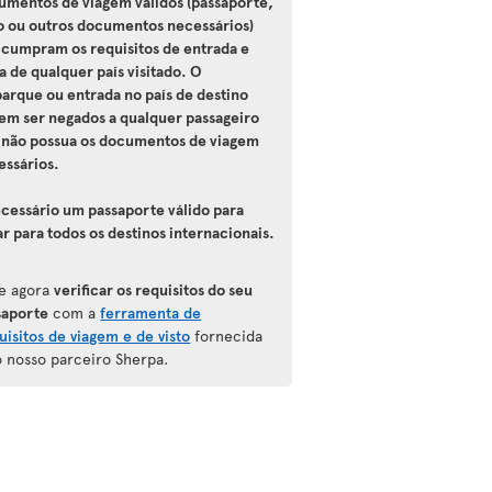
umentos de viagem válidos (passaporte,
to ou outros documentos necessários)
 cumpram os requisitos de entrada e
a de qualquer país visitado. O
arque ou entrada no país de destino
em ser negados a qualquer passageiro
 não possua os documentos de viagem
essários.
ecessário um passaporte válido para
ar para todos os destinos internacionais.
e agora
verificar os requisitos do seu
saporte
com a
ferramenta de
uisitos de viagem e de visto
fornecida
o nosso parceiro Sherpa.