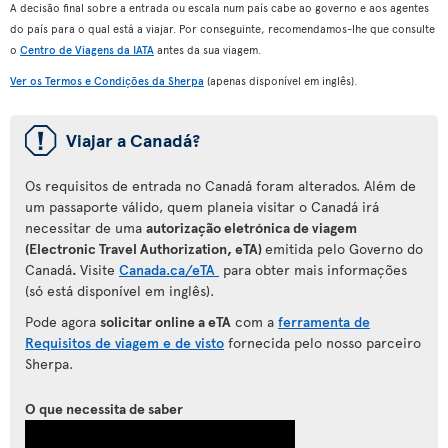
A decisão final sobre a entrada ou escala num país cabe ao governo e aos agentes
do país para o qual está a viajar. Por conseguinte, recomendamos-lhe que consulte
o
Centro de Viagens da IATA
antes da sua viagem.
Ver os Termos e Condições da Sherpa
(apenas disponível em inglês).
ü
Viajar a Canadá?
Os requisitos de entrada no Canadá foram alterados. Além de
um passaporte válido, quem planeia visitar o Canadá irá
necessitar de uma
autorização eletrónica de viagem
(Electronic Travel Authorization, eTA)
emitida pelo Governo do
Canadá
.
Visite
Canada.ca/eTA
para
obter mais informações
(só está disponível em inglês).
Pode agora
solicitar online a eTA
com a
ferramenta de
Requisitos de viagem e de visto
fornecida pelo nosso parceiro
Sherpa.
O que necessita de saber