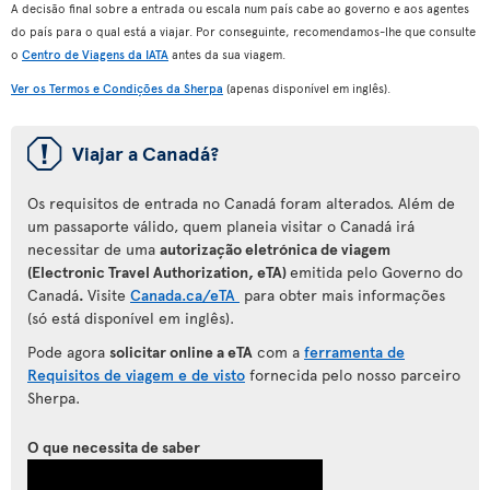
A decisão final sobre a entrada ou escala num país cabe ao governo e aos agentes
do país para o qual está a viajar. Por conseguinte, recomendamos-lhe que consulte
o
Centro de Viagens da IATA
antes da sua viagem.
Ver os Termos e Condições da Sherpa
(apenas disponível em inglês).
ü
Viajar a Canadá?
Os requisitos de entrada no Canadá foram alterados. Além de
um passaporte válido, quem planeia visitar o Canadá irá
necessitar de uma
autorização eletrónica de viagem
(Electronic Travel Authorization, eTA)
emitida pelo Governo do
Canadá
.
Visite
Canada.ca/eTA
para
obter mais informações
(só está disponível em inglês).
Pode agora
solicitar online a eTA
com a
ferramenta de
Requisitos de viagem e de visto
fornecida pelo nosso parceiro
Sherpa.
O que necessita de saber