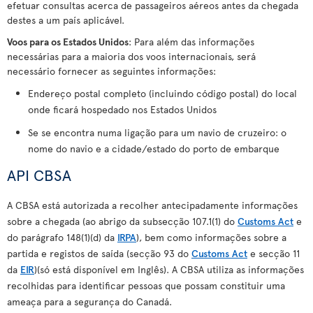
efetuar consultas acerca de passageiros aéreos antes da chegada
destes a um país aplicável.
Voos para os Estados Unidos
: Para além das informações
necessárias para a maioria dos voos internacionais, será
necessário fornecer as seguintes informações:
Endereço postal completo (incluindo código postal) do local
onde ficará hospedado nos Estados Unidos
Se se encontra numa ligação para um navio de cruzeiro: o
nome do navio e a cidade/estado do porto de embarque
API CBSA
A CBSA está autorizada a recolher antecipadamente informações
sobre a chegada (ao abrigo da subsecção 107.1(1) do
Customs Act
e
do parágrafo 148(1)(d) da
IRPA
), bem como informações sobre a
partida e registos de saída (secção 93 do
Customs Act
e secção 11
da
EIR
)(só está disponível em Inglês). A CBSA utiliza as informações
recolhidas para identificar pessoas que possam constituir uma
ameaça para a segurança do Canadá.