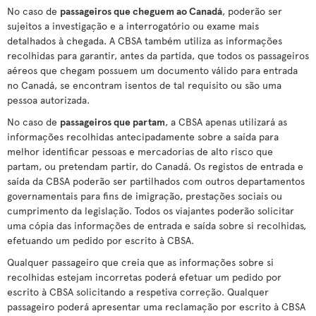
No caso de
passageiros que cheguem ao Canadá
, poderão ser
sujeitos a investigação e a interrogatório ou exame mais
detalhados à chegada. A CBSA também utiliza as informações
recolhidas para garantir, antes da partida, que todos os passageiros
aéreos que chegam possuem um documento válido para entrada
no Canadá, se encontram isentos de tal requisito ou são uma
pessoa autorizada.
No caso de
passageiros que partam
, a CBSA apenas utilizará as
informações recolhidas antecipadamente sobre a saída para
melhor identificar pessoas e mercadorias de alto risco que
partam, ou pretendam partir, do Canadá. Os registos de entrada e
saída da CBSA poderão ser partilhados com outros departamentos
governamentais para fins de imigração, prestações sociais ou
cumprimento da legislação. Todos os viajantes poderão solicitar
uma cópia das informações de entrada e saída sobre si recolhidas,
efetuando um pedido por escrito à CBSA.
Qualquer passageiro que creia que as informações sobre si
recolhidas estejam incorretas poderá efetuar um pedido por
escrito à CBSA solicitando a respetiva correção. Qualquer
passageiro poderá apresentar uma reclamação por escrito à CBSA