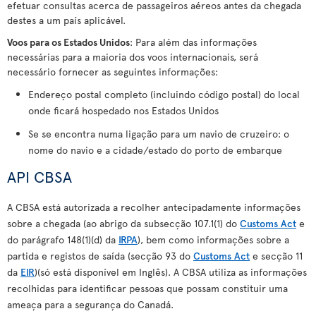
efetuar consultas acerca de passageiros aéreos antes da chegada
destes a um país aplicável.
Voos para os Estados Unidos
: Para além das informações
necessárias para a maioria dos voos internacionais, será
necessário fornecer as seguintes informações:
Endereço postal completo (incluindo código postal) do local
onde ficará hospedado nos Estados Unidos
Se se encontra numa ligação para um navio de cruzeiro: o
nome do navio e a cidade/estado do porto de embarque
API CBSA
A CBSA está autorizada a recolher antecipadamente informações
sobre a chegada (ao abrigo da subsecção 107.1(1) do
Customs Act
e
do parágrafo 148(1)(d) da
IRPA
), bem como informações sobre a
partida e registos de saída (secção 93 do
Customs Act
e secção 11
da
EIR
)(só está disponível em Inglês). A CBSA utiliza as informações
recolhidas para identificar pessoas que possam constituir uma
ameaça para a segurança do Canadá.