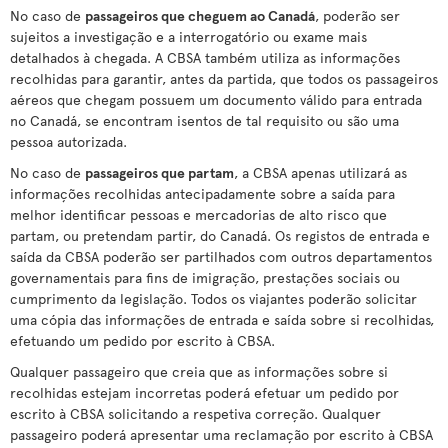
No caso de
passageiros que cheguem ao Canadá
, poderão ser
sujeitos a investigação e a interrogatório ou exame mais
detalhados à chegada. A CBSA também utiliza as informações
recolhidas para garantir, antes da partida, que todos os passageiros
aéreos que chegam possuem um documento válido para entrada
no Canadá, se encontram isentos de tal requisito ou são uma
pessoa autorizada.
No caso de
passageiros que partam
, a CBSA apenas utilizará as
informações recolhidas antecipadamente sobre a saída para
melhor identificar pessoas e mercadorias de alto risco que
partam, ou pretendam partir, do Canadá. Os registos de entrada e
saída da CBSA poderão ser partilhados com outros departamentos
governamentais para fins de imigração, prestações sociais ou
cumprimento da legislação. Todos os viajantes poderão solicitar
uma cópia das informações de entrada e saída sobre si recolhidas,
efetuando um pedido por escrito à CBSA.
Qualquer passageiro que creia que as informações sobre si
recolhidas estejam incorretas poderá efetuar um pedido por
escrito à CBSA solicitando a respetiva correção. Qualquer
passageiro poderá apresentar uma reclamação por escrito à CBSA