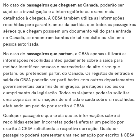
No caso de
passageiros que cheguem ao Canadá
, poderão ser
sujeitos a investigação e a interrogatório ou exame mais
detalhados à chegada. A CBSA também utiliza as informações
recolhidas para garantir, antes da partida, que todos os passageiros
aéreos que chegam possuem um documento válido para entrada
no Canadá, se encontram isentos de tal requisito ou são uma
pessoa autorizada.
No caso de
passageiros que partam
, a CBSA apenas utilizará as
informações recolhidas antecipadamente sobre a saída para
melhor identificar pessoas e mercadorias de alto risco que
partam, ou pretendam partir, do Canadá. Os registos de entrada e
saída da CBSA poderão ser partilhados com outros departamentos
governamentais para fins de imigração, prestações sociais ou
cumprimento da legislação. Todos os viajantes poderão solicitar
uma cópia das informações de entrada e saída sobre si recolhidas,
efetuando um pedido por escrito à CBSA.
Qualquer passageiro que creia que as informações sobre si
recolhidas estejam incorretas poderá efetuar um pedido por
escrito à CBSA solicitando a respetiva correção. Qualquer
passageiro poderá apresentar uma reclamação por escrito à CBSA