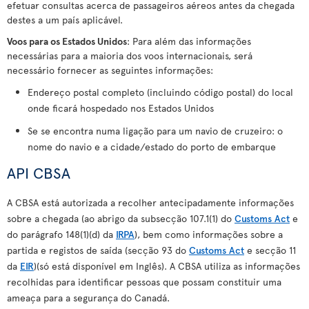
efetuar consultas acerca de passageiros aéreos antes da chegada
destes a um país aplicável.
Voos para os Estados Unidos
: Para além das informações
necessárias para a maioria dos voos internacionais, será
necessário fornecer as seguintes informações:
Endereço postal completo (incluindo código postal) do local
onde ficará hospedado nos Estados Unidos
Se se encontra numa ligação para um navio de cruzeiro: o
nome do navio e a cidade/estado do porto de embarque
API CBSA
A CBSA está autorizada a recolher antecipadamente informações
sobre a chegada (ao abrigo da subsecção 107.1(1) do
Customs Act
e
do parágrafo 148(1)(d) da
IRPA
), bem como informações sobre a
partida e registos de saída (secção 93 do
Customs Act
e secção 11
da
EIR
)(só está disponível em Inglês). A CBSA utiliza as informações
recolhidas para identificar pessoas que possam constituir uma
ameaça para a segurança do Canadá.