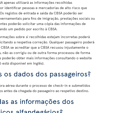
SA apenas utilizará as informações recolhidas
r identificar pessoas e mercadorias de alto risco que
Os registos de entrada e saída da CBSA poderão ser
ernamentais para fins de imigração, prestações sociais ou
antes poderão solicitar uma cópia das informações de
tuando um pedido por escrito à CBSA.
ormações sobre si recolhidas estejam incorretas poderá
icitando a respetiva correção. Qualquer passageiro poderá
 CBSA se acreditar que a CBSA recusou injustamente o
s, não as corrigiu ou de outra forma processou de forma
os poderão obter mais informações consultando o website
ó está disponível em Inglês).
 os dados dos passageiros?
dora aérea durante o processo de check-in e submetidos
os antes da chegada do passageiro ao respetivo destino.
as as informações dos
iços alfandegários?