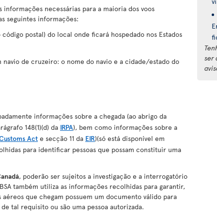
v
s informações necessárias para a maioria dos voos
as seguintes informações:
E
 código postal) do local onde ficará hospedado nos Estados
f
Ten
ser
 navio de cruzeiro: o nome do navio e a cidade/estado do
avis
ipadamente informações sobre a chegada (ao abrigo da
rágrafo 148(1)(d) da
IRPA
), bem como informações sobre a
Customs Act
e secção 11 da
EIR
)(só está disponível em
colhidas para identificar pessoas que possam constituir uma
Canadá
, poderão ser sujeitos a investigação e a interrogatório
SA também utiliza as informações recolhidas para garantir,
ros aéreos que chegam possuem um documento válido para
de tal requisito ou são uma pessoa autorizada.