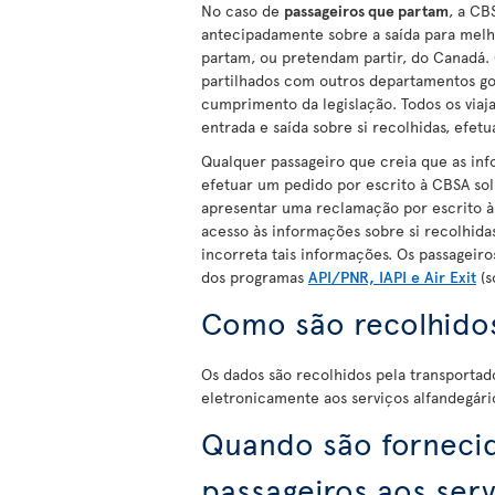
No caso de
passageiros que partam
, a CB
antecipadamente sobre a saída para melho
partam, ou pretendam partir, do Canadá. 
partilhados com outros departamentos gov
cumprimento da legislação. Todos os viaj
entrada e saída sobre si recolhidas, efe
Qualquer passageiro que creia que as inf
efetuar um pedido por escrito à CBSA sol
apresentar uma reclamação por escrito à
acesso às informações sobre si recolhida
incorreta tais informações. Os passageir
dos programas
API/PNR, IAPI e Air Exit
(s
Como são recolhidos
Os dados são recolhidos pela transporta
eletronicamente aos serviços alfandegári
Quando são fornecid
passageiros aos serv