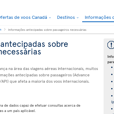
fertas de voos Canadá
Destinos
Informações 
m
Informações antecipadas sobre passageiros necessárias
 antecipadas sobre
necessárias
Inf
para
ça na área das viagens aéreas internacionais, muitos
rmações antecipadas sobre passageiros (Advance
API) que afeta a maioria dos voos internacionais.
(
a de dados capaz de efetuar consultas acerca de
s a um país aplicável.