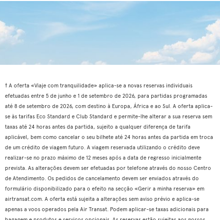
† A oferta «Viaje com tranquilidade» aplica-se a novas reservas individuais
efetuadas entre 5 de junho e 1 de setembro de 2026, para partidas programadas
até 8 de setembro de 2026, com destino à Europa, África e ao Sul. A oferta aplica-
se às tarifas Eco Standard e Club Standard e permite-lhe alterar a sua reserva sem
taxas até 24 horas antes da partida, sujeito a qualquer diferença de tarifa
aplicável, bem como cancelar o seu bilhete até 24 horas antes da partida em troca
de um crédito de viagem futuro. A viagem reservada utilizando o crédito deve
realizar-se no prazo máximo de 12 meses após a data de regresso inicialmente
prevista. As alterações devem ser efetuadas por telefone através do nosso Centro
de Atendimento. Os pedidos de cancelamento devem ser enviados através do
formulário disponibilizado para o efeito na secção «Gerir a minha reserva» em
airtransat.com. A oferta está sujeita a alterações sem aviso prévio e aplica-se
apenas a voos operados pela Air Transat. Podem aplicar-se taxas adicionais para
bagagem e produtos e serviços opcionais. As reservas estão sujeitas aos nossos