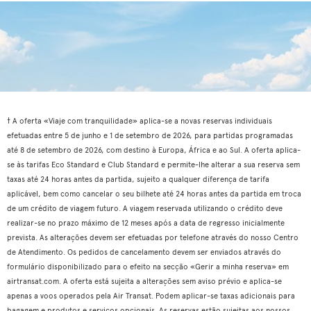
† A oferta «Viaje com tranquilidade» aplica-se a novas reservas individuais
efetuadas entre 5 de junho e 1 de setembro de 2026, para partidas programadas
até 8 de setembro de 2026, com destino à Europa, África e ao Sul. A oferta aplica-
se às tarifas Eco Standard e Club Standard e permite-lhe alterar a sua reserva sem
taxas até 24 horas antes da partida, sujeito a qualquer diferença de tarifa
aplicável, bem como cancelar o seu bilhete até 24 horas antes da partida em troca
de um crédito de viagem futuro. A viagem reservada utilizando o crédito deve
realizar-se no prazo máximo de 12 meses após a data de regresso inicialmente
prevista. As alterações devem ser efetuadas por telefone através do nosso Centro
de Atendimento. Os pedidos de cancelamento devem ser enviados através do
formulário disponibilizado para o efeito na secção «Gerir a minha reserva» em
airtransat.com. A oferta está sujeita a alterações sem aviso prévio e aplica-se
apenas a voos operados pela Air Transat. Podem aplicar-se taxas adicionais para
bagagem e produtos e serviços opcionais. As reservas estão sujeitas aos nossos