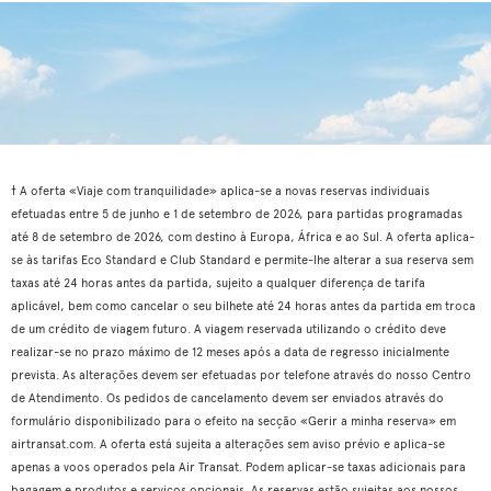
† A oferta «Viaje com tranquilidade» aplica-se a novas reservas individuais
efetuadas entre 5 de junho e 1 de setembro de 2026, para partidas programadas
até 8 de setembro de 2026, com destino à Europa, África e ao Sul. A oferta aplica-
se às tarifas Eco Standard e Club Standard e permite-lhe alterar a sua reserva sem
taxas até 24 horas antes da partida, sujeito a qualquer diferença de tarifa
aplicável, bem como cancelar o seu bilhete até 24 horas antes da partida em troca
de um crédito de viagem futuro. A viagem reservada utilizando o crédito deve
realizar-se no prazo máximo de 12 meses após a data de regresso inicialmente
prevista. As alterações devem ser efetuadas por telefone através do nosso Centro
de Atendimento. Os pedidos de cancelamento devem ser enviados através do
formulário disponibilizado para o efeito na secção «Gerir a minha reserva» em
airtransat.com. A oferta está sujeita a alterações sem aviso prévio e aplica-se
apenas a voos operados pela Air Transat. Podem aplicar-se taxas adicionais para
bagagem e produtos e serviços opcionais. As reservas estão sujeitas aos nossos