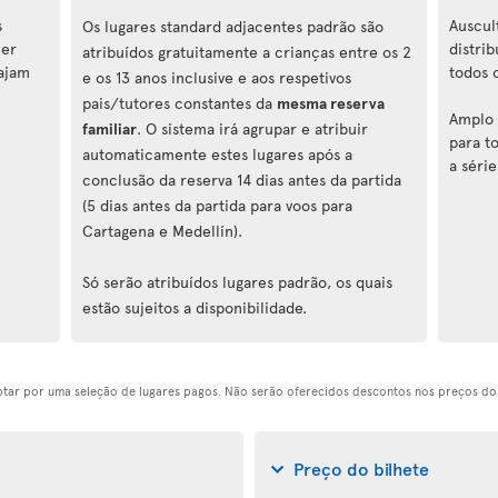
s
Auscul
Os lugares standard adjacentes padrão são
cer
distri
atribuídos gratuitamente a crianças entre os 2
iajam
todos 
e os 13 anos inclusive e aos respetivos
pais/tutores constantes da
mesma reserva
Amplo 
familiar
. O sistema irá agrupar e atribuir
para to
automaticamente estes lugares após a
a série
conclusão da reserva 14 dias antes da partida
(5 dias antes da partida para voos para
Cartagena e Medellín).
Só serão atribuídos lugares padrão, os quais
estão sujeitos a disponibilidade.
optar por uma seleção de lugares pagos. Não serão oferecidos descontos nos preços dos
Preço do bilhete