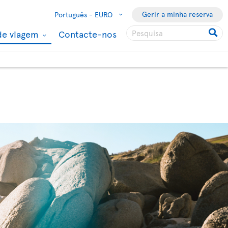
Gerir a minha reserva
Português -
EURO
de viagem
Contacte-nos