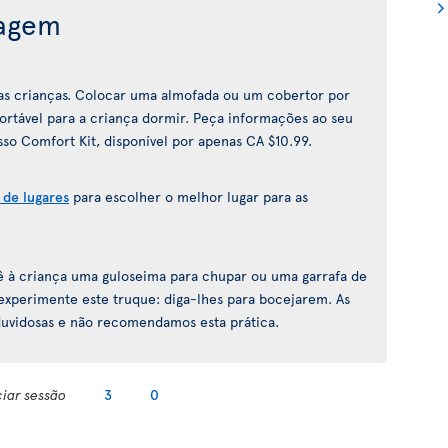
iagem
a as crianças. Colocar uma almofada ou um cobertor por
fortável para a criança dormir. Peça informações ao seu
so Comfort Kit, disponível por apenas CA $10.99.
 de lugares
para escolher o melhor lugar para as
 dê à criança uma guloseima para chupar ou uma garrafa de
 experimente este truque: diga-lhes para bocejarem. As
 duvidosas e não recomendamos esta prática.
ciar sessão
3
0