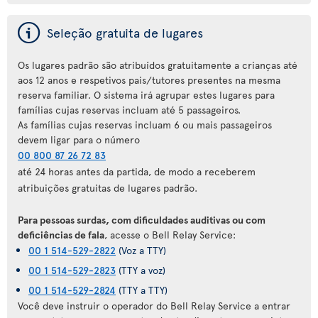
ý
Seleção gratuita de lugares
Os lugares padrão são atribuídos gratuitamente a crianças até
aos 12 anos e respetivos pais/tutores presentes na mesma
reserva familiar. O sistema irá agrupar estes lugares para
famílias cujas reservas incluam até 5 passageiros.
As famílias cujas reservas incluam 6 ou mais passageiros
devem ligar para o número
00 800 87 26 72 83
até 24 horas antes da partida, de modo a receberem
atribuições gratuitas de lugares padrão.
Para pessoas surdas, com dificuldades auditivas ou com
deficiências de fala
, acesse o Bell Relay Service:
00 1 514-529-2822
(Voz a TTY)
00 1 514-529-2823
(TTY a voz)
00 1 514-529-2824
(TTY a TTY)
Você deve instruir o operador do Bell Relay Service a entrar