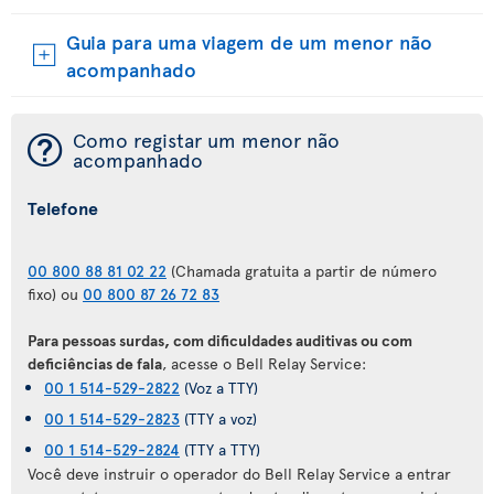
Guia para uma viagem de um menor não
acompanhado
¯
Como registar um menor não
acompanhado
Telefone
00 800 88 81 02 22
(Chamada gratuita a partir de número
fixo) ou
00 800 87 26 72 83
Para pessoas surdas, com dificuldades auditivas ou com
deficiências de fala
, acesse o Bell Relay Service:
00 1 514-529-2822
(Voz a TTY)
00 1 514-529-2823
(TTY a voz)
00 1 514-529-2824
(TTY a TTY)
Você deve instruir o operador do Bell Relay Service a entrar