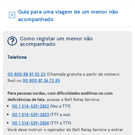
Guia para uma viagem de um menor não
acompanhado
¯
Como registar um menor não
acompanhado
Telefone
00 800 88 81 02 22
(Chamada gratuita a partir de número
fixo) ou
00 800 87 26 72 83
Para pessoas surdas, com dificuldades auditivas ou com
deficiências de fala
, acesse o Bell Relay Service:
00 1 514-529-2822
(Voz a TTY)
00 1 514-529-2823
(TTY a voz)
00 1 514-529-2824
(TTY a TTY)
Você deve instruir o operador do Bell Relay Service a entrar