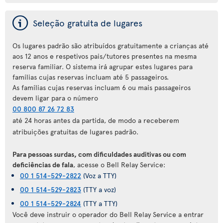
ý
Seleção gratuita de lugares
Os lugares padrão são atribuídos gratuitamente a crianças até
aos 12 anos e respetivos pais/tutores presentes na mesma
reserva familiar. O sistema irá agrupar estes lugares para
famílias cujas reservas incluam até 5 passageiros.
As famílias cujas reservas incluam 6 ou mais passageiros
devem ligar para o número
00 800 87 26 72 83
até 24 horas antes da partida, de modo a receberem
atribuições gratuitas de lugares padrão.
Para pessoas surdas, com dificuldades auditivas ou com
deficiências de fala
, acesse o Bell Relay Service:
00 1 514-529-2822
(Voz a TTY)
00 1 514-529-2823
(TTY a voz)
00 1 514-529-2824
(TTY a TTY)
Você deve instruir o operador do Bell Relay Service a entrar