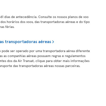
361 dias de antecedência. Consulte os nossos planos de voo
dos horários dos voos, das transportadoras aéreas e do tipo
as férias.
as transportadoras aéreas
o pode ser operado por uma transportadora aérea diferente
das as companhias aéreas possuem regras e regulamentos
ntes dos da Air Transat, clique para obter mais informações
nsporte das transportadoras aéreas nossas parceiras.