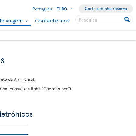
Gerir a minha reserva
Português -
EURO
de viagem
Contacte-nos
as
te da Air Transat.
nico
(consulte a linha "Operado por").
letrónicos