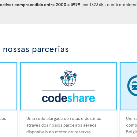
t estiver compreendido entre 2000 e 3999
(ex: TS2345), o entretenime
 nossas parcerias
dos
Uma rede alargada de rotas e destinos
Um se
através dos nossos parceiros aéreos
combo
disponíveis no motor de reservas.
Bélgi