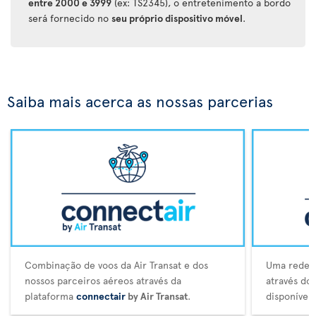
entre 2000 e 3999
(ex: TS2345), o entretenimento a bordo
será fornecido no
seu próprio dispositivo móvel
.
Saiba mais acerca as nossas parcerias
Combinação de voos da Air Transat e dos
Uma rede a
nossos parceiros aéreos através da
através do
plataforma
connectair
by Air Transat
.
disponívei