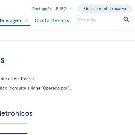
Gerir a minha reserva
Português -
EURO
de viagem
Contacte-nos
as
te da Air Transat.
nico
(consulte a linha "Operado por").
letrónicos