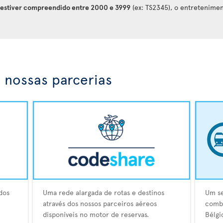
t estiver compreendido entre 2000 e 3999
(ex: TS2345), o entretenime
 nossas parcerias
dos
Uma rede alargada de rotas e destinos
Um se
através dos nossos parceiros aéreos
combo
disponíveis no motor de reservas.
Bélgi