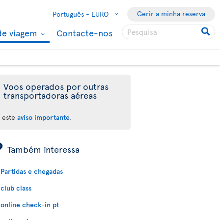
Gerir a minha reserva
Português -
EURO
de viagem
Contacte-nos
Voos operados por outras
transportadoras aéreas
a este
aviso importante
.
ÿ
Também interessa
Partidas e chegadas
club class
online check-in pt