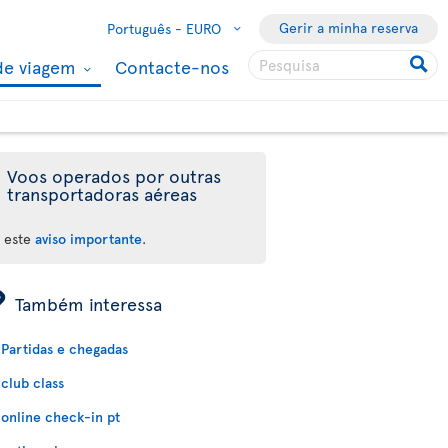
Gerir a minha reserva
Português -
EURO
de viagem
Contacte-nos
Voos operados por outras
transportadoras aéreas
a este
aviso importante
.
ÿ
Também interessa
Partidas e chegadas
club class
online check-in pt