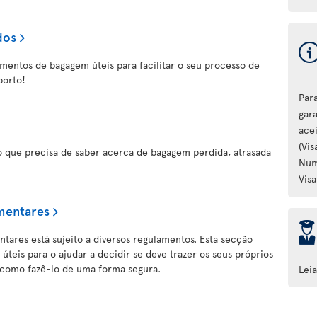
dos
amentos de bagagem úteis para facilitar o seu processo de
porto!
Par
gar
ace
(Vi
o que precisa de saber acerca de bagagem perdida, atrasada
Num
Visa
imentares
þ
ntares está sujeito a diversos regulamentos. Esta secção
teis para o ajudar a decidir se deve trazer os seus próprios
 como fazê-lo de uma forma segura.
Lei