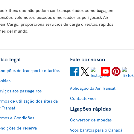
pedir itens que não podem ser transportados como bagagem
ensões, volumosos, pesados e mercadorias perigosas), Air
xpair Cargo, proporciona servicios de carga directos, rápidos
ones del mundo.
iso legal
Fale connosco
ndições de transporte e tarifas
okies
Aplicação da Air Transat
rviços aos passageiros
Contacte-nos
rmos de utilização dos sites da
Ligações rápidas
r Transat
rmos e Condições
Conversor de moedas
ndições de reserva
Voos baratos para o Canadá