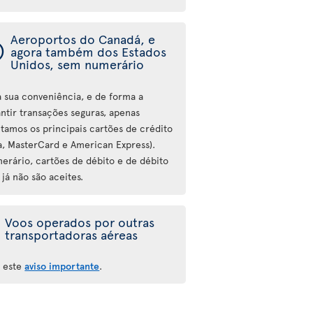
Aeroportos do Canadá, e
ý
agora também dos Estados
Unidos, sem numerário
a sua conveniência, e de forma a
antir transações seguras, apenas
itamos os principais cartões de crédito
sa, MasterCard e American Express).
erário, cartões de débito e de débito
 já não são aceites.
Voos operados por outras
transportadoras aéreas
a este
aviso importante
.