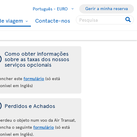
Gerir a minha reserva
Português -
EURO
de viagem
Contacte-nos
Como obter informações
ý
sobre as taxas dos nossos
serviços opcionais
encher este
formulário
(só está
onível em Inglês)
ý
Perdidos e Achados
perdeu o objeto num voo da Air Transat,
encha o seguinte
formulário
(só está
onível em Inglês).