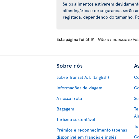
Se os alimentos estiverem devidamen
alfandegários e de segurança, serão
registada, dependendo do tamanho. Po
Esta página foi útil?
Não é necessário ini
Sobre nós
Av
Sobre Transat A.T. (English)
Co
Informações de viagem
Co
A nossa frota
Se
Bagagem
Te
Ai
Turismo sustentável
Te
Prémios e reconhecimento (apenas
Co
disponível em francês e inglês)