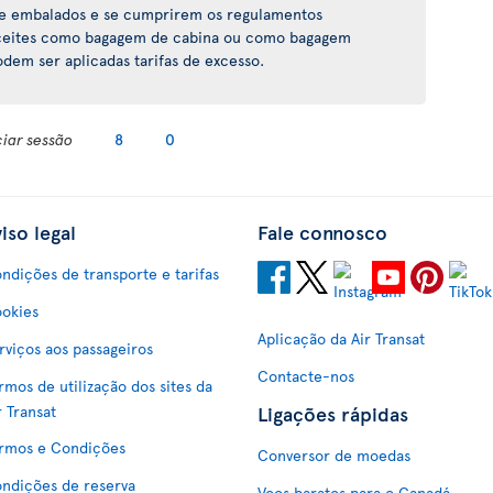
te embalados e se cumprirem os regulamentos
 aceites como bagagem de cabina ou como bagagem
dem ser aplicadas tarifas de excesso.
ciar sessão
8
0
iso legal
Fale connosco
ndições de transporte e tarifas
okies
Aplicação da Air Transat
rviços aos passageiros
Contacte-nos
rmos de utilização dos sites da
Ligações rápidas
r Transat
rmos e Condições
Conversor de moedas
ndições de reserva
Voos baratos para o Canadá