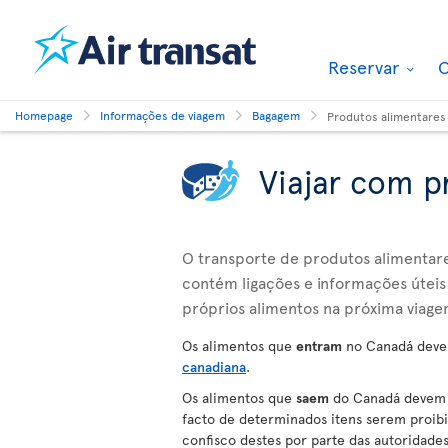
Reservar
O
Homepage
Informações de viagem
Bagagem
Produtos alimentares
Viajar com p
O transporte de produtos alimentares
contém ligações e informações úteis 
próprios alimentos na próxima viage
Os alimentos que
entram
no Canadá deve
canadiana
.
Os alimentos que
saem
do Canadá devem c
facto de determinados itens serem proibido
confisco destes por parte das autoridad