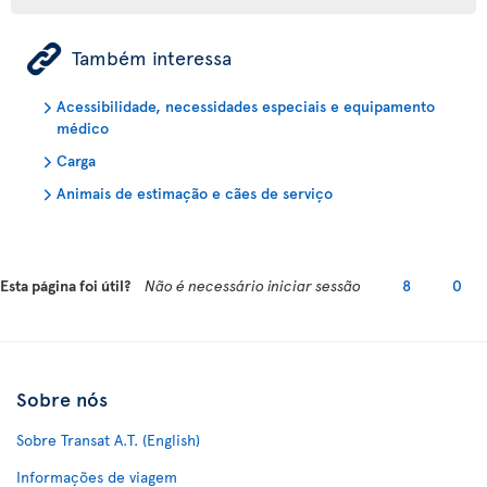
ÿ
Também interessa
Acessibilidade, necessidades especiais e equipamento
médico
Carga
Animais de estimação e cães de serviço
Esta página foi útil?
Não é necessário iniciar sessão
8
0
Sobre nós
Sobre Transat A.T. (English)
Informações de viagem