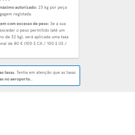
máximo autorizado:
23 kg por peça
gagem registada.
em com excesso de peso:
Se a sua
exceder o peso permitido (até um
o de 32 kg), será aplicada uma taxa
onal de 80 € (100 $ CA / 100 $ US /
.
as taxas
. Tenha em atenção que as taxas
as no aeroporto.
.