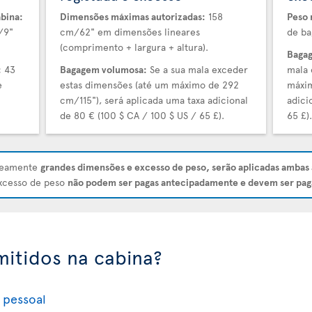
bina:
Dimensões máximas autorizadas:
158
Peso 
/9"
cm/62" em dimensões lineares
de ba
(comprimento + largura + altura).
Bagag
:
43
Bagagem volumosa:
Se a sua mala exceder
mala 
e
estas dimensões (até um máximo de 292
máxim
cm/115"), será aplicada uma taxa adicional
adici
de 80 € (100 $ CA / 100 $ US / 65 £).
65 £)
aneamente
grandes dimensões e excesso de peso, serão aplicadas ambas 
excesso de peso
não podem ser pagas antecipadamente e devem ser pag
mitidos na cabina?
 pessoal