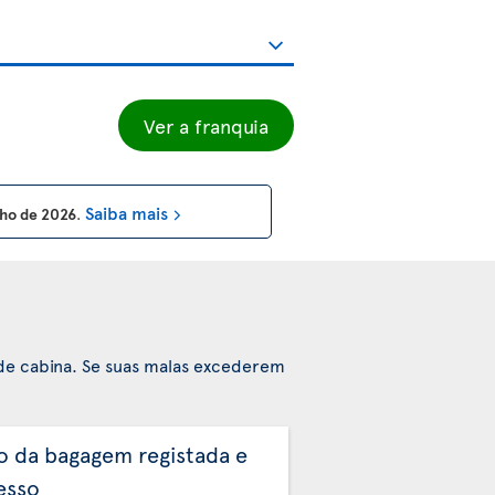
Ver a franquia
Saiba mais
unho de 2026
.
de cabina. Se suas malas excederem
o da bagagem registada e
esso