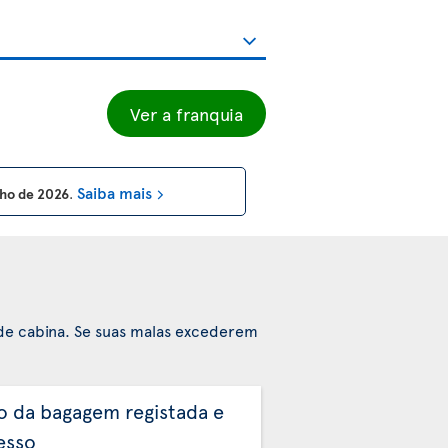
Ver a franquia
Saiba mais
unho de 2026
.
de cabina. Se suas malas excederem
o da bagagem registada e
esso