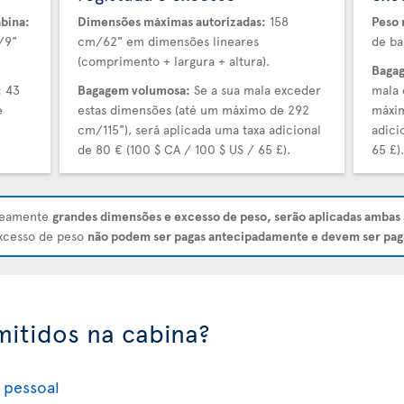
bina:
Dimensões máximas autorizadas:
158
Peso 
/9"
cm/62" em dimensões lineares
de ba
(comprimento + largura + altura).
Bagag
:
43
Bagagem volumosa:
Se a sua mala exceder
mala 
e
estas dimensões (até um máximo de 292
máxim
cm/115"), será aplicada uma taxa adicional
adici
de 80 € (100 $ CA / 100 $ US / 65 £).
65 £)
aneamente
grandes dimensões e excesso de peso, serão aplicadas ambas 
excesso de peso
não podem ser pagas antecipadamente e devem ser pag
mitidos na cabina?
 pessoal