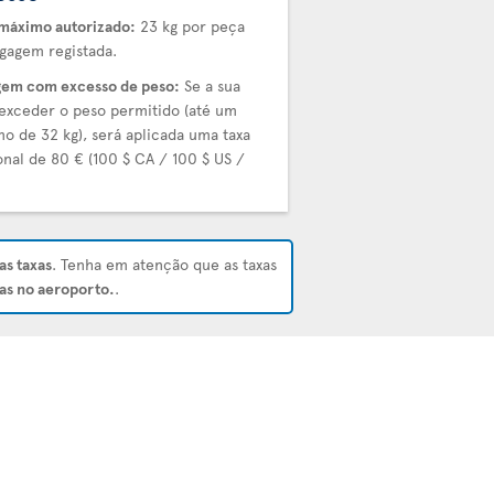
máximo autorizado:
23 kg por peça
gagem registada.
em com excesso de peso:
Se a sua
exceder o peso permitido (até um
o de 32 kg), será aplicada uma taxa
onal de 80 € (100 $ CA / 100 $ US /
.
as taxas
. Tenha em atenção que as taxas
as no aeroporto.
.