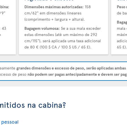
bina:
Dimensões máximas autorizadas:
158
Peso 
/9"
cm/62" em dimensões lineares
de ba
(comprimento + largura + altura).
Bagag
:
43
Bagagem volumosa:
Se a sua mala exceder
mala 
e
estas dimensões (até um máximo de 292
máxim
cm/115"), será aplicada uma taxa adicional
adici
de 80 € (100 $ CA / 100 $ US / 65 £).
65 £)
aneamente
grandes dimensões e excesso de peso, serão aplicadas ambas 
excesso de peso
não podem ser pagas antecipadamente e devem ser pag
mitidos na cabina?
 pessoal