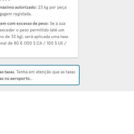
máximo autorizado:
23 kg por peça
gagem registada.
em com excesso de peso:
Se a sua
exceder o peso permitido (até um
o de 32 kg), será aplicada uma taxa
onal de 80 € (100 $ CA / 100 $ US /
.
as taxas
. Tenha em atenção que as taxas
as no aeroporto.
.