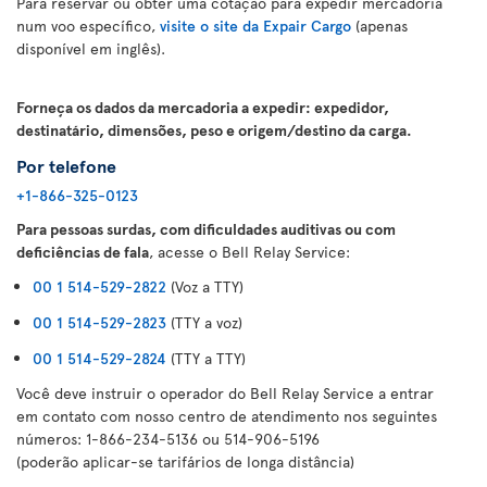
Para reservar ou obter uma cotação para expedir mercadoria
num voo específico,
visite o site da Expair Cargo
(apenas
disponível em inglês).
Forneça os dados da mercadoria a expedir: expedidor,
destinatário, dimensões, peso e origem/destino da carga.
Por telefone
+1-866-325-0123
Para pessoas surdas, com dificuldades auditivas ou com
deficiências de fala
, acesse o Bell Relay Service:
00 1 514-529-2822
(Voz a TTY)
00 1 514-529-2823
(TTY a voz)
00 1 514-529-2824
(TTY a TTY)
Você deve instruir o operador do Bell Relay Service a entrar
em contato com nosso centro de atendimento nos seguintes
números: 1-866-234-5136 ou 514-906-5196
(poderão aplicar-se tarifários de longa distância)