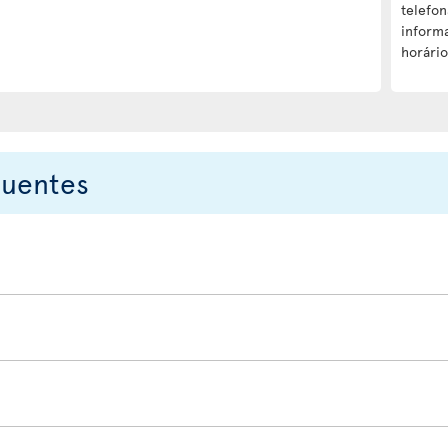
telefo
informa
horári
quentes