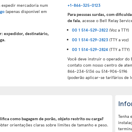
a expedir mercadoria num
+1-866-325-0123
argo
(apenas disponível em
Para pessoas surdas, com dificulda
de fala
, acesse o Bell Relay Servic
00 1 514-529-2822
(Voz a TTY)
: expedidor, destinatário,
ga.
00 1 514-529-2823
(TTY a voz)
00 1 514-529-2824
(TTY a TTY)
Você deve instruir o operador do 
contato com nosso centro de aten
866-234-5136 ou 514-906-5196
(poderão aplicar-se tarifários de l
Inf
Tenha 
lifica como bagagem de porão, objeto restrito ou carga?
instala
bter orientações claras sobre limites de tamanho e peso.
termina