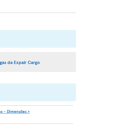
rgas da Expair Cargo
so - Dimensões
>