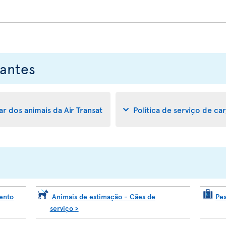
antes
r dos animais da Air Transat
Política de serviço de ca
ento
Animais de estimação - Cães de
Pe
serviço
>